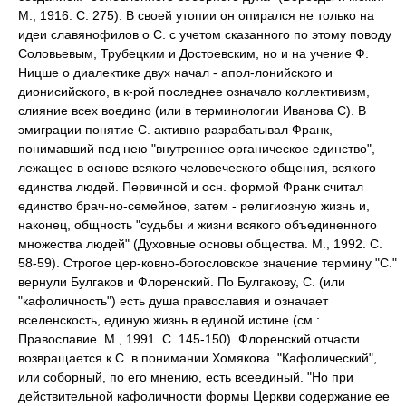
М., 1916. С. 275). В своей утопии он опирался не только на
идеи славянофилов о С. с учетом сказанного по этому поводу
Соловьевым, Трубецким и Достоевским, но и на учение Ф.
Ницше о диалектике двух начал - апол-лонийского и
дионисийского, в к-рой последнее означало коллективизм,
слияние всех воедино (или в терминологии Иванова С). В
эмиграции понятие С. активно разрабатывал Франк,
понимавший под нею "внутреннее органическое единство",
лежащее в основе всякого человеческого общения, всякого
единства людей. Первичной и осн. формой Франк считал
единство брач-но-семейное, затем - религиозную жизнь и,
наконец, общность "судьбы и жизни всякого объединенного
множества людей" (Духовные основы общества. М., 1992. С.
58-59). Строгое цер-ковно-богословское значение термину "С."
вернули Булгаков и Флоренский. По Булгакову, С. (или
"кафоличность") есть душа православия и означает
вселенскость, единую жизнь в единой истине (см.:
Православие. М., 1991. С. 145-150). Флоренский отчасти
возвращается к С. в понимании Хомякова. "Кафолический",
или соборный, по его мнению, есть всеединый. "Но при
действительной кафоличности формы Церкви содержание ее