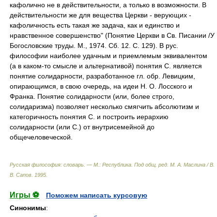
кафолично не в действительности, а только в возможности. В
действительности же для вещества Церкви - верующих -
кафоличность есть такая же задача, как и единство и
нравственное совершенство" (Понятие Церкви в Св. Писании /У
Богословские труды. М., 1974. Сб. 12. С. 129). В рус.
философии наиболее удачным и приемлемым эквивалентом
(а в каком-то смысле и альтернативой) понятия С. является
понятие солидарности, разработанное гл. обр. Левицким,
опирающимся, в свою очередь, на идеи Н. О. Лосского и
Франка. Понятие солидарности (или, более строго,
солидаризма) позволяет несколько смягчить абсолютизм и
категоричность понятия С. и построить иерархию
солидарности (или С.) от внутрисемейной до
общечеловеческой.
Русская философия: словарь. — М.: Республика
.
Под общ. ред. М. А. Маслина / В.
В. Сапов
.
1995
.
Игры ⚽
Поможем написать курсовую
Синонимы
: