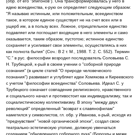
(обр. от его "эпигонов"). Она трансформировалась у него в
идею всеединства, к-рую он определяет следующим образом:
"Я называю истинным, или положительным, всеединством
такое, в котором единое существует не на счет всех или в
ущерб им, а в пользу всех. Ложное, отрицательное единство
подавляет или поглощает входящие в него элементы и само
оказывается, таким образом, пустотою; истинное единство
сохраняет и усиливает свои элементы, осуществляясь в них
как полнота бытия" (Соч.: В 2 т. М., 1988. Т. 2. С. 552). Термин
"С." в рус. философии возродил последователь Соловьева С.
Н. Трубецкой, к-рый в своем учении о "соборной природе
сознания" (в цикле статей "О природе человеческого
познания") развивает и углубляет идеи Хомякова и Киреевского
с учетом "философии всеединства" Соловьева. Идеал С. у
Трубецкого означает совпадение религиозного, нравственного
и социального начал и противостоит как индивидуализму, так и
социалистическому коллективизму. В эпоху "между двух
революций" определенный "возврат к славянофилам"
наметился у символистов, гл. обр. у Иванова, к-рый, исходя из
"предчувствия" "новой органической эпохи", создал свою
театрально-эстетическую утопию, должную увенчаться
созданием "обновленного соборного духа" (Борозды и межи.