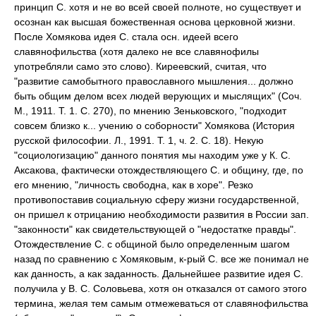
принцип С. хотя и не во всей своей полноте, но существует и
осознан как высшая божественная основа церковной жизни.
После Хомякова идея С. стала осн. идеей всего
славянофильства (хотя далеко не все славянофилы
употребляли само это слово). Киреевский, считая, что
"развитие самобытного православного мышления... должно
быть общим делом всех людей верующих и мыслящих" (Соч.
М., 1911. Т. 1. С. 270), по мнению Зеньковского, "подходит
совсем близко к... учению о соборности" Хомякова (История
русской философии. Л., 1991. Т. 1, ч. 2. С. 18). Некую
"социологизацию" данного понятия мы находим уже у К. С.
Аксакова, фактически отождествляющего С. и общину, где, по
его мнению, "личность свободна, как в хоре". Резко
противопоставив социальную сферу жизни государственной,
он пришел к отрицанию необходимости развития в России зап.
"законности" как свидетельствующей о "недостатке правды".
Отождествление С. с общиной было определенным шагом
назад по сравнению с Хомяковым, к-рый С. все же понимал не
как данность, а как заданность. Дальнейшее развитие идея С.
получила у В. С. Соловьева, хотя он отказался от самого этого
термина, желая тем самым отмежеваться от славянофильства